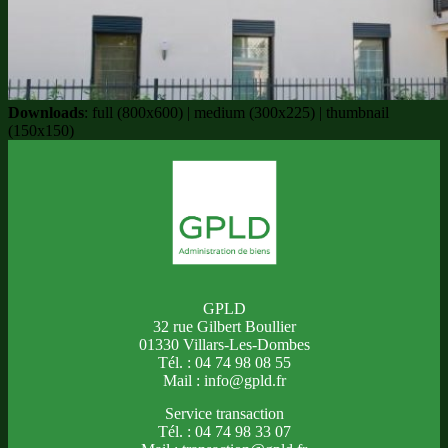
Downloads
:
full (800x600)
|
medium (300x225)
|
thumbnail
(150x150)
GPLD
32 rue Gilbert Boullier
01330 Villars-Les-Dombes
Tél. : 04 74 98 08 55
Mail : info@gpld.fr
Service transaction
Tél. : 04 74 98 33 07