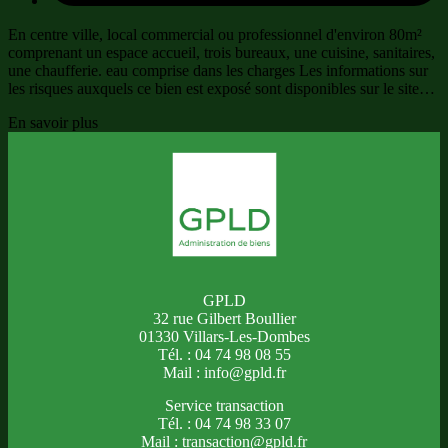
En centre ville, local commercial ou professionnel d'environ 80m²
comprenant un espace accueil, trois bureaux, une cuisine, sanitaires,
une chaufferie. eau comprise dans les charges Les informations sur
les risques auxquels ce bien est exposé sont disponibles sur le site…
En savoir plus
GPLD
32 rue Gilbert Boullier
01330 Villars-Les-Dombes
Tél. : 04 74 98 08 55
Mail : info@gpld.fr
Service transaction
Tél. : 04 74 98 33 07
Mail : transaction@gpld.fr