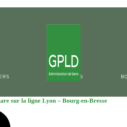
ERS
NOS OFFRES
BO
gare sur la ligne Lyon – Bourg-en-Bresse