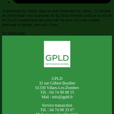
A proximité du centre, dans un petit immeuble au calme, T2 meublé
au 2ème étage sans ascenseur de 42.55m2 environ (surface au sol de
56.21m2) comprenant une pièce de vie avec son coin cuisine
aménagé et équipé, une salle d'eau,…
En savoir plus
GPLD
32 rue Gilbert Boullier
01330 Villars-Les-Dombes
Tél. : 04 74 98 08 55
Mail : info@gpld.fr
Service transaction
Tél. : 04 74 98 33 07